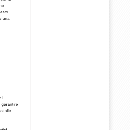
che
uesto
e una
 i
r garantire
si alle
e
tivi.