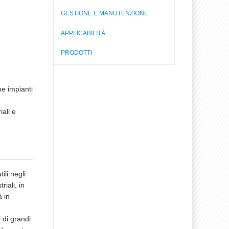
GESTIONE E MANUTENZIONE
APPLICABILITÀ
PRODOTTI
ne impianti
iali e
li negli
iali, in
à in
 di grandi