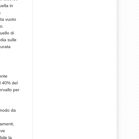
ella in
a
lta vuoto
o.
uello di
dia sulle
durata
ente
l 40% del
ervallo per
 modo da
tamenti,
ove
ile la