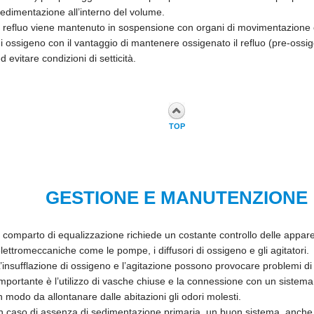
edimentazione all’interno del volume.
l refluo viene mantenuto in sospensione con organi di movimentazione o
i ossigeno con il vantaggio di mantenere ossigenato il refluo (pre-ossi
d evitare condizioni di setticità.
TOP
GESTIONE E MANUTENZIONE
l comparto di equalizzazione richiede un costante controllo delle appar
lettromeccaniche come le pompe, i diffusori di ossigeno e gli agitatori.
’insufflazione di ossigeno e l’agitazione possono provocare problemi di 
mportante è l’utilizzo di vasche chiuse e la connessione con un sistema d
n modo da allontanare dalle abitazioni gli odori molesti.
n caso di assenza di sedimentazione primaria, un buon sistema, anche 