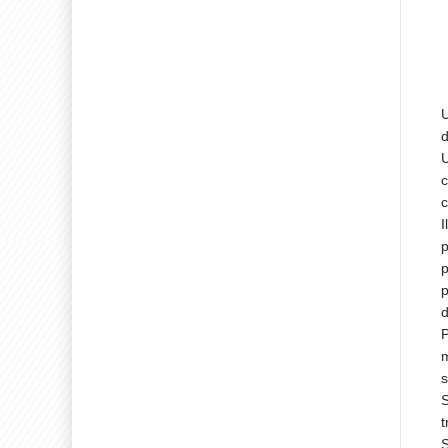
U
d
U
c
c
I
p
p
p
d
P
m
s
S
t
S