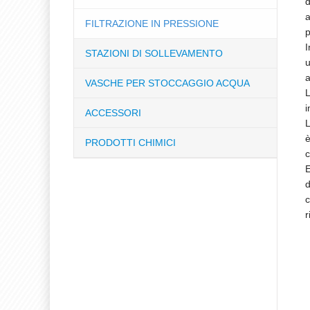
d
a
FILTRAZIONE IN PRESSIONE
p
I
STAZIONI DI SOLLEVAMENTO
u
a
VASCHE PER STOCCAGGIO ACQUA
L
i
ACCESSORI
L
è
PRODOTTI CHIMICI
c
E
d
c
r