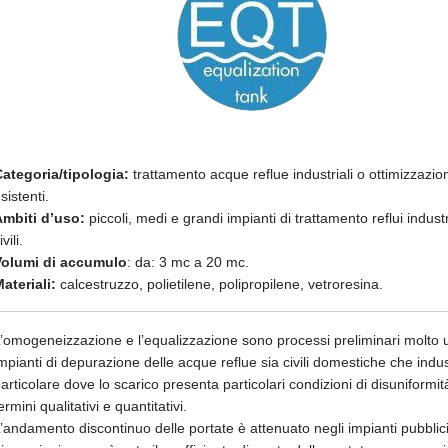
ategoria/tipologia:
trattamento acque reflue industriali o ottimizzazio
sistenti.
mbiti d’uso:
piccoli, medi e grandi impianti di trattamento reflui industr
ivili.
Volumi di accumulo
: da: 3 mc a 20 mc.
ateriali:
calcestruzzo, polietilene, polipropilene, vetroresina.
’omogeneizzazione e l’equalizzazione sono processi preliminari molto uti
mpianti di depurazione delle acque reflue sia civili domestiche che industr
articolare dove lo scarico presenta particolari condizioni di disuniformit
ermini qualitativi e quantitativi.
’andamento discontinuo delle portate è attenuato negli impianti pubblici