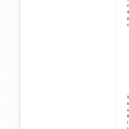
r
d
p
c
I
t
u
f
I
l