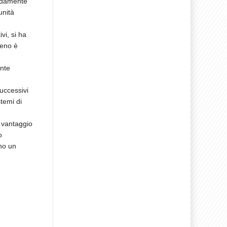
pidamente
unità
vi, si ha
meno è
unte
uccessivi
temi di
l vantaggio
o
no un