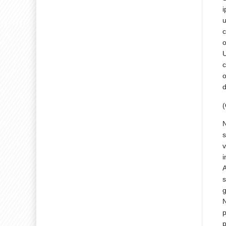
i
u
c
o
U
c
o
d
N
s
v
i
A
s
g
N
p
p