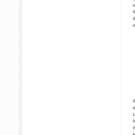
s
I
d
e
I
e
L
I
i
I