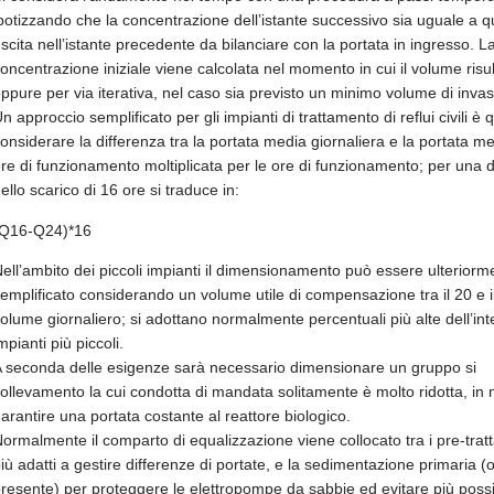
potizzando che la concentrazione dell’istante successivo sia uguale a qu
scita nell’istante precedente da bilanciare con la portata in ingresso. L
oncentrazione iniziale viene calcolata nel momento in cui il volume risu
ppure per via iterativa, nel caso sia previsto un minimo volume di invas
n approccio semplificato per gli impianti di trattamento di reflui civili è q
onsiderare la differenza tra la portata media giornaliera e la portata me
re di funzionamento moltiplicata per le ore di funzionamento; per una 
ello scarico di 16 ore si traduce in:
(Q16-Q24)*16
ell’ambito dei piccoli impianti il dimensionamento può essere ulteriorm
emplificato considerando un volume utile di compensazione tra il 20 e i
olume giornaliero; si adottano normalmente percentuali più alte dell’int
mpianti più piccoli.
 seconda delle esigenze sarà necessario dimensionare un gruppo si
ollevamento la cui condotta di mandata solitamente è molto ridotta, in
arantire una portata costante al reattore biologico.
ormalmente il comparto di equalizzazione viene collocato tra i pre-trat
iù adatti a gestire differenze di portate, e la sedimentazione primaria (
resente) per proteggere le elettropompe da sabbie ed evitare più possib