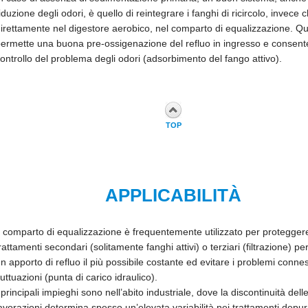
iduzione degli odori, è quello di reintegrare i fanghi di ricircolo, invece 
irettamente nel digestore aerobico, nel comparto di equalizzazione. Q
ermette una buona pre-ossigenazione del refluo in ingresso e consent
ontrollo del problema degli odori (adsorbimento del fango attivo).
TOP
APPLICABILITÀ
l comparto di equalizzazione è frequentemente utilizzato per proteggere
rattamenti secondari (solitamente fanghi attivi) o terziari (filtrazione) pe
n apporto di refluo il più possibile costante ed evitare i problemi connes
luttuazioni (punta di carico idraulico).
 principali impieghi sono nell’abito industriale, dove la discontinuità dell
avorazioni determina spesso un’elevata variabilità nei trattamenti depura