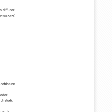
 diffusori
genazione)
ecchiature
odori.
i sfiati,
per la