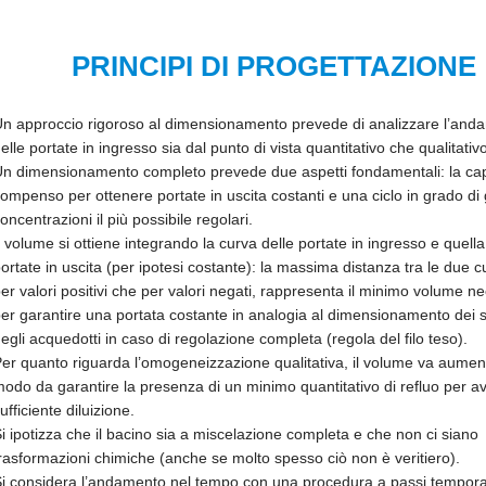
PRINCIPI DI PROGETTAZIONE
n approccio rigoroso al dimensionamento prevede di analizzare l’and
elle portate in ingresso sia dal punto di vista quantitativo che qualitativo
n dimensionamento completo prevede due aspetti fondamentali: la cap
ompenso per ottenere portate in uscita costanti e una ciclo in grado di 
oncentrazioni il più possibile regolari.
l volume si ottiene integrando la curva delle portate in ingresso e quella
ortate in uscita (per ipotesi costante): la massima distanza tra le due c
er valori positivi che per valori negati, rappresenta il minimo volume n
er garantire una portata costante in analogia al dimensionamento dei s
egli acquedotti in caso di regolazione completa (regola del filo teso).
er quanto riguarda l’omogeneizzazione qualitativa, il volume va aumen
odo da garantire la presenza di un minimo quantitativo di refluo per a
ufficiente diluizione.
i ipotizza che il bacino sia a miscelazione completa e che non ci siano
rasformazioni chimiche (anche se molto spesso ciò non è veritiero).
i considera l’andamento nel tempo con una procedura a passi temporali