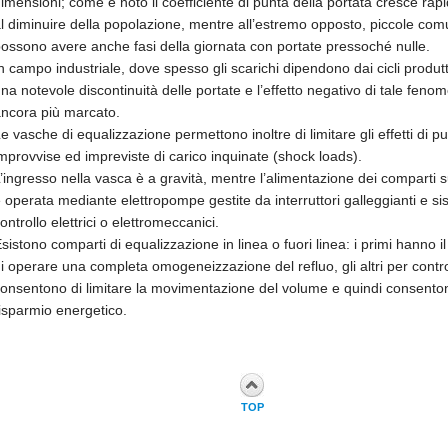
imensioni; come è noto il coefficiente di punta della portata cresce ra
l diminuire della popolazione, mentre all’estremo opposto, piccole com
ossono avere anche fasi della giornata con portate pressoché nulle.
n campo industriale, dove spesso gli scarichi dipendono dai cicli produtti
na notevole discontinuità delle portate e l’effetto negativo di tale feno
ncora più marcato.
e vasche di equalizzazione permettono inoltre di limitare gli effetti di p
mprovvise ed impreviste di carico inquinate (shock loads).
’ingresso nella vasca è a gravità, mentre l’alimentazione dei comparti s
 operata mediante elettropompe gestite da interruttori galleggianti e sis
ontrollo elettrici o elettromeccanici.
sistono comparti di equalizzazione in linea o fuori linea: i primi hanno i
i operare una completa omogeneizzazione del refluo, gli altri per contr
onsentono di limitare la movimentazione del volume e quindi consento
isparmio energetico.
TOP