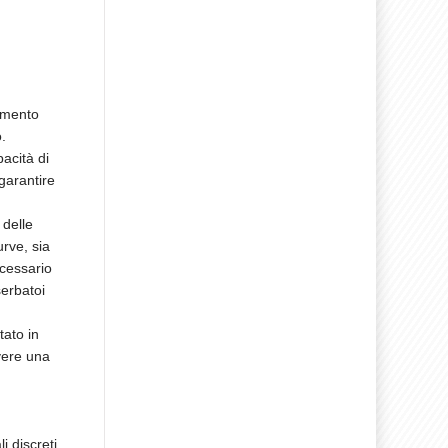
amento
.
acità di
garantire
 delle
urve, sia
ecessario
erbatoi
tato in
vere una
 discreti