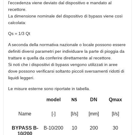
l’eccedenza viene deviato dal dispositivo e mandato al
recettore.
La dimensione nominale del dispositivo di bypass viene così
calcolata:
Qs = 1/3 Qt
A seconda della normativa nazionale o locale possono essere
definiti diversi parametri per individuare la parte di pioggia da
trattare e quella da conferire direttamente al recettore.
Si noti che i dispositivi di bypass vengono utilizzati in aree
dove possono verificarsi soltanto piccoli sversamenti ridotti di
liquidi leggeri.
Le misure esterne sono riportate in tabella.
model
DN
Qmax
NS
Name
[-]
[l/s]
[mm]
[l/s]
BYPASS B-
B-10/200
10
200
30
10/200