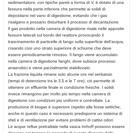
sedimentatore, con tipiche pareti a forma di V, è dotato di una
fessura nella parte inferiore che permette ai solidi di
depositarsi nel vano di digestione, evitando che i gas
risalgano e possano disturbare il processo di decantazione.
Il gas prodotto nella camera di digestione risale nelle apposite
fessure laterali sul bordo del reattore provocando il
trascinamento di particelle di fango sulla superficie dell’acqua,
creando così uno strato superiore di schiume che deve
essere periodicamente rimosso. Il fango viene accumulato
nella camera di digestione fanghi, dove subisce processo
anaerobici e viene parzialmente stabilizzato.
La frazione liquida rimane solo alcune ore nel serbatoio
(tempi di detenzione tra le 3,5 e le 7 ore); ciò permette di
ottenere un effluente finale in condizione fresche. I solidi
invece rimangono per molto più tempo nella camera di
digestione con condizioni più uniformi e controllate. La
produzione di biogas è superiore rispetto alle fosse settiche;
anche in questo caso è necessario predisporre un sistema di
sfati e di ventilazione per evitare problemi di cattivi odori.
Le acque reflue pretrattate nella vasca Imhoff possono essere
disperse nel terreno (a seconda di quanto disposto dalle