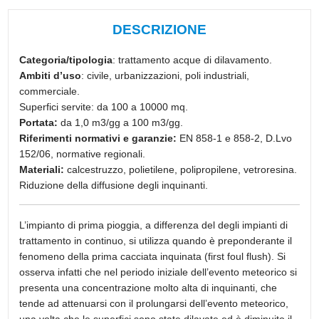
DESCRIZIONE
Categoria/tipologia
: trattamento acque di dilavamento.
Ambiti d’uso
: civile, urbanizzazioni, poli industriali,
commerciale.
Superfici servite: da 100 a 10000 mq.
Portata:
da 1,0 m3/gg a 100 m3/gg.
Riferimenti normativi e garanzie:
EN 858-1 e 858-2, D.Lvo
152/06, normative regionali.
Materiali:
calcestruzzo, polietilene, polipropilene, vetroresina.
Riduzione della diffusione degli inquinanti.
L’impianto di prima pioggia, a differenza del degli impianti di
trattamento in continuo, si utilizza quando è preponderante il
fenomeno della prima cacciata inquinata (first foul flush). Si
osserva infatti che nel periodo iniziale dell’evento meteorico si
presenta una concentrazione molto alta di inquinanti, che
tende ad attenuarsi con il prolungarsi dell’evento meteorico,
una volta che le superfici sono state dilavate ed è diminuito il