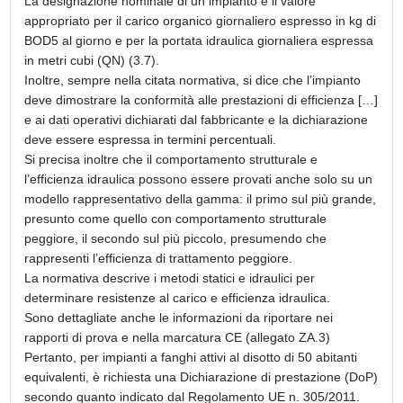
La designazione nominale di un impianto è il valore
appropriato per il carico organico giornaliero espresso in kg di
BOD5 al giorno e per la portata idraulica giornaliera espressa
in metri cubi (QN) (3.7).
Inoltre, sempre nella citata normativa, si dice che l’impianto
deve dimostrare la conformità alle prestazioni di efficienza […]
e ai dati operativi dichiarati dal fabbricante e la dichiarazione
deve essere espressa in termini percentuali.
Si precisa inoltre che il comportamento strutturale e
l’efficienza idraulica possono essere provati anche solo su un
modello rappresentativo della gamma: il primo sul più grande,
presunto come quello con comportamento strutturale
peggiore, il secondo sul più piccolo, presumendo che
rappresenti l’efficienza di trattamento peggiore.
La normativa descrive i metodi statici e idraulici per
determinare resistenze al carico e efficienza idraulica.
Sono dettagliate anche le informazioni da riportare nei
rapporti di prova e nella marcatura CE (allegato ZA.3)
Pertanto, per impianti a fanghi attivi al disotto di 50 abitanti
equivalenti, è richiesta una Dichiarazione di prestazione (DoP)
secondo quanto indicato dal Regolamento UE n. 305/2011.