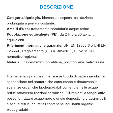
DESCRIZIONE
Categoria/tipologia:
biomassa sospesa, ossidazione
prolungata a portata costante.
Ambiti d’uso:
trattamento secondario acque reflue.
Popolazione equivalente (PE):
da 2 fino a 50 abitanti
equivalenti.
Riferimenti normativi e garanzie:
UNI EN 12566-3 e UNI EN
12566-6, Regolamento (UE) n. 305/2011, D.Lvo 152/06,
normative regionali.
Materiali:
calcestruzzo, polietilene, polipropilene, vetroresina.
Il termine fanghi attivi si riferisce ai fiocchi di batteri aerobici in
sospensione nel reattore che consumano e rimuovono le
sostanze organiche biodegradabili contenute nelle acque
reflue attraverso reazioni aerobiche. Gli impianti a fanghi attivi
possono trattare acque nere e grigie domestiche o assimilabili
e acque reflue industriali contenenti inquinanti organici
biodegradabili.