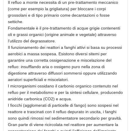
Il refluo a monte necessita di un pre-trattamento meccanico
(come per esempio la grigliatura) per bloccare i corpi
grossolani e di tipo primario come decantazioni o fosse
settiche.
Fondamentale è il pre-trattamento di acque grigie contenenti
oli e grassi organici (origine animale e vegetale) attraverso
l’utilizzo del degrassatore.
Il funzionamento dei reattori a fanghi attivi si basa su processi
aerobici a massa sospesa. Esistono diversi sitemi per
garantire una corretta ossigenazione e miscelazione del
refluo: insufflando aria o ossigeno puro nella zona di
digestione attraverso diffusori sommersi oppure utilizzando
aeratori superficiali e miscelatori.
I microrganismi ossidano il carbonio organico contenuto nel
refluo per il metabolismo e per la sintesi cellulare, producendo
anidride carbonica (CO2) e acqua.
I fiocchi (agglomerati di particelle di fango) sono sospesi nel
reattore e trascinati con il refluo depurato in uscita, i fanghi
sono quindi rimossi nel sedimentatore secondario per gravità.
Gran parte di viene ricircolata nel reattore per aumentare la
concentrazione dei fanghi e quindi l’efficienza dell’impianto.