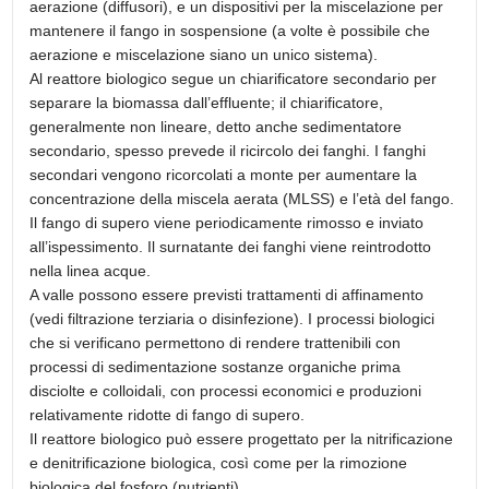
aerazione (diffusori), e un dispositivi per la miscelazione per
mantenere il fango in sospensione (a volte è possibile che
aerazione e miscelazione siano un unico sistema).
Al reattore biologico segue un chiarificatore secondario per
separare la biomassa dall’effluente; il chiarificatore,
generalmente non lineare, detto anche sedimentatore
secondario, spesso prevede il ricircolo dei fanghi. I fanghi
secondari vengono ricorcolati a monte per aumentare la
concentrazione della miscela aerata (MLSS) e l’età del fango.
Il fango di supero viene periodicamente rimosso e inviato
all’ispessimento. Il surnatante dei fanghi viene reintrodotto
nella linea acque.
A valle possono essere previsti trattamenti di affinamento
(vedi filtrazione terziaria o disinfezione). I processi biologici
che si verificano permettono di rendere trattenibili con
processi di sedimentazione sostanze organiche prima
disciolte e colloidali, con processi economici e produzioni
relativamente ridotte di fango di supero.
Il reattore biologico può essere progettato per la nitrificazione
e denitrificazione biologica, così come per la rimozione
biologica del fosforo (nutrienti).