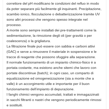
correttore del pH modificano le condizioni del refluo in modo
da poter separare più facilmente gli inquinanti. Precipitazione,
scambio ionico, flocculazione o debatterizzazione tramite UV
sono altri processi che vengono spesso integrate nel
processo.
A monte sono sempre installati dei pre-trattamenti come la
sedimentazione, la rimozione degli oli (per gravità o per
coalescenza) o la grigliatura.
La filtrazione finale può essere con sabbia e carboni attivi
(GAC) e serve a rimuovere il materiale in sospensione e le
tracce di reagente che possono sfuggire alla separazione.
Il normale funzionamento di un impianto chimico-fisico è a
portata costante, ma esistono anche sitemi che lavoro con
portate discontinue (batch); in ogni caso, un comparto di
equalizzazione ed omogeneizzazione (sia a monte che a
valle) è un accorgimento utile e importante per il buon
funzionamento dell’impianto di depurazione.
I fanghi chimici vengono accumulati, trattati e immagazzinati
in sacchi filtranti o nastri che vengono periodicamente rimossi
e sostituiti.