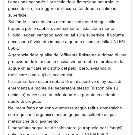
flottazione secondo il principio della flottazione naturale: le
gocce di olio, più leggere dell’acqua, tendono a risalire in
superficie.
Sul fondo si accumulano eventuali sedimenti sfuggiti alla
trappola per le sabbie eventualmente installata a monte.
I liquidi leggeri vengono accumulati sulla superficie. Il volume
necessario è valutato in base a quanto disposto dalla UNI EN
858-1.
A garanzia della qualità dell’effluente il sistema è dotato di una
protezione delle acque in uscita che permette di prelevare le
acque chiarificate al disotto del pelo libero, evitando di
trascinare a valle gli oli accumulati.
Il sistema deve essere dotato di un dispositivo di by-pass di
emergenza a monte del separatore stesso (disponibile su
richiesta) necessario ad allontanare le portate eccedenti
quelle di progetto.
Nel manufatto non sono ammesse acque reflue domestiche
con inquinanti organici o acque grigie ma soltanto acque
meteoriche di dilavamento.
Il manufatto segue un dissabbiatore (o trappola per i fanghi)
definito per i casi specifici dalla norma UNI EN 858-2.