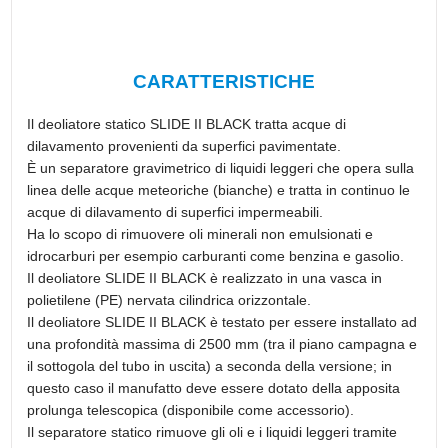
CARATTERISTICHE
Il deoliatore statico SLIDE II BLACK tratta acque di
dilavamento provenienti da superfici pavimentate.
È un separatore gravimetrico di liquidi leggeri che opera sulla
linea delle acque meteoriche (bianche) e tratta in continuo le
acque di dilavamento di superfici impermeabili.
Ha lo scopo di rimuovere oli minerali non emulsionati e
idrocarburi per esempio carburanti come benzina e gasolio.
Il deoliatore SLIDE II BLACK è realizzato in una vasca in
polietilene (PE) nervata cilindrica orizzontale.
Il deoliatore SLIDE II BLACK è testato per essere installato ad
una profondità massima di 2500 mm (tra il piano campagna e
il sottogola del tubo in uscita) a seconda della versione; in
questo caso il manufatto deve essere dotato della apposita
prolunga telescopica (disponibile come accessorio).
Il separatore statico rimuove gli oli e i liquidi leggeri tramite