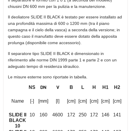
chiusini DN 600 mm per la pulizia e la manutenzione.
Il deoliatore SLIDE II BLACK è testato per essere installato ad
una profondità massima di 600 o 1200 mm (tra il piano
campagna e il cielo della vasca) a seconda della versione; in
questo caso il manufatto deve essere dotato della apposita
prolunga (disponibile come accessorio).
Il separatore tipo SLIDE II BLACK è dimensionato in
riferimento alle norme DIN 1999 parte 1 e parte 2 e con un
adeguato tempo di residenza idraulico.
Le misure esterne sono riportate in tabella.
NS
B
L
H
H1
H2
DN
V
Name
[-]
[mm]
[l]
[cm]
[cm]
[cm]
[cm]
[cm]
SLIDE II
10
160
4600
172
250
172
146
141
BLACK
10