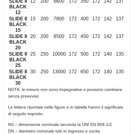
SLIDE II
12
200
6600
172
350
172
142
137
BLACK
12
SLIDE II
15
200
7800
172
400
172
142
137
BLACK
15
SLIDE II
20
200
8500
172
450
172
142
137
BLACK
20
SLIDE II
25
250
10000
172
500
172
140
135
BLACK
25
SLIDE II
30
250
13000
172
650
172
140
135
BLACK
30
NOTA: le misure non sono impegnative e possono cambiare
senza preavviso
Le lettere riportate nelle figure e in tabella hanno il significato
di seguito esposto:
NS – dimensione nominale seconda la UNI EN 858-1/2
DN – diametro nominale tubi in ingresso e uscita