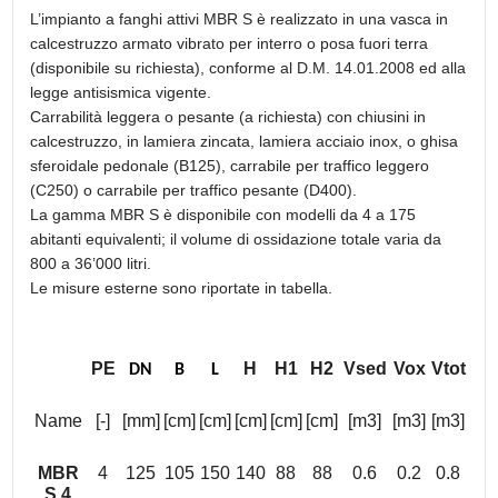
L’impianto a fanghi attivi MBR S è realizzato in una vasca in
calcestruzzo armato vibrato per interro o posa fuori terra
(disponibile su richiesta), conforme al D.M. 14.01.2008 ed alla
legge antisismica vigente.
Carrabilità leggera o pesante (a richiesta) con chiusini in
calcestruzzo, in lamiera zincata, lamiera acciaio inox, o ghisa
sferoidale pedonale (B125), carrabile per traffico leggero
(C250) o carrabile per traffico pesante (D400).
La gamma MBR S è disponibile con modelli da 4 a 175
abitanti equivalenti; il volume di ossidazione totale varia da
800 a 36’000 litri.
Le misure esterne sono riportate in tabella.
PE
H
H1
H2
Vsed
Vox
Vtot
DN
B
L
Name
[-]
[mm]
[cm]
[cm]
[cm]
[cm]
[cm]
[m3]
[m3]
[m3]
MBR
4
125
105
150
140
88
88
0.6
0.2
0.8
S 4