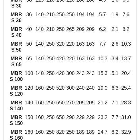
S 30
MBR
36
140
210
250
250
194
194
5.7
1.9
7.6
S 36
MBR
40
140
210
250
265
209
209
6.2
2.1
8.2
S 40
MBR
50
140
250
320
220
163
163
7.7
2.6
10.3
S 50
MBR
65
140
250
420
220
163
163
10.3
3.4
13.7
S 65
MBR
100
140
250
420
300
243
243
15.3
5.1
20.4
S 100
MBR
120
160
250
520
300
240
240
19.0
6.3
25.4
S 120
MBR
140
160
250
650
270
209
209
21.2
7.1
28.3
S 140
MBR
150
160
250
650
290
229
229
23.2
7.7
31.0
S 150
MBR
160
160
250
820
250
189
189
24.7
8.2
32.9
S 160