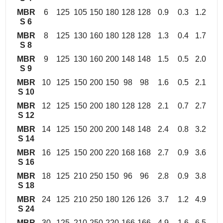
MBR
6
125
105
150
180
128
128
0.9
0.3
1.2
S 6
MBR
8
125
130
160
180
128
128
1.3
0.4
1.7
S 8
MBR
9
125
130
160
200
148
148
1.5
0.5
2.0
S 9
MBR
10
125
150
200
150
98
98
1.6
0.5
2.1
S 10
MBR
12
125
150
200
180
128
128
2.1
0.7
2.7
S 12
MBR
14
125
150
200
200
148
148
2.4
0.8
3.2
S 14
MBR
16
125
150
200
220
168
168
2.7
0.9
3.6
S 16
MBR
18
125
210
250
150
96
96
2.8
0.9
3.8
S 18
MBR
24
125
210
250
180
126
126
3.7
1.2
4.9
S 24
MBR
30
125
210
250
220
166
166
4.9
1.6
6.5