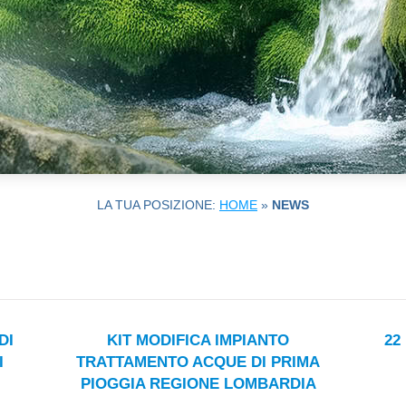
LA TUA POSIZIONE:
HOME
»
NEWS
DI
KIT MODIFICA IMPIANTO
22
I
TRATTAMENTO ACQUE DI PRIMA
PIOGGIA REGIONE LOMBARDIA