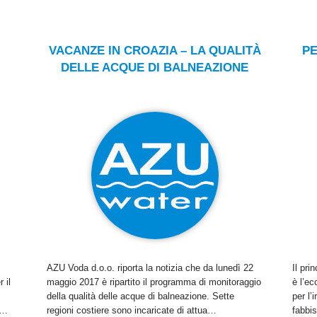
VACANZE IN CROAZIA – LA QUALITÀ
PE
DELLE ACQUE DI BALNEAZIONE
AZU Voda d.o.o. riporta la notizia che da lunedì 22
Il pri
 il
maggio 2017 è ripartito il programma di monitoraggio
è l’e
della qualità delle acque di balneazione. Sette
per l’i
u…
regioni costiere sono incaricate di attua…
fabb