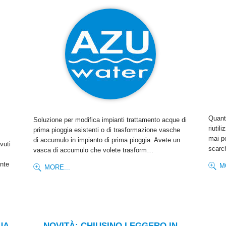
Quant
Soluzione per modifica impianti trattamento acque di
riutil
prima pioggia esistenti o di trasformazione vasche
mai pe
di accumulo in impianto di prima pioggia. Avete un
vuti
scarc
vasca di accumulo che volete trasform…
ente
M
MORE...
UA
NOVITÀ: CHIUSINO LEGGERO IN