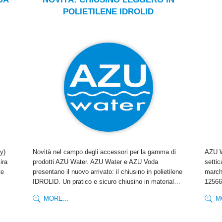
POLIETILENE IDROLID
y)
Novità nel campo degli accessori per la gamma di
AZU W
ira
prodotti AZU Water. AZU Water e AZU Voda
setti
te
presentano il nuovo arrivato: il chiusino in polietilene
march
IDROLID. Un pratico e sicuro chiusino in material…
12566-
MORE...
M