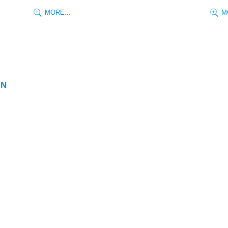
MORE...
M
IN