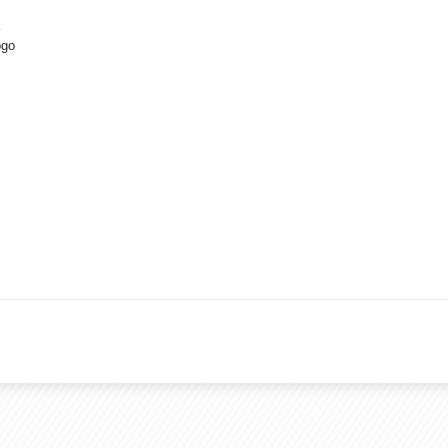
a
ogo